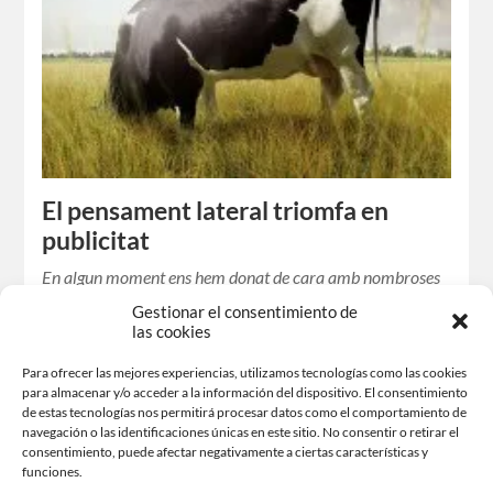
El pensament lateral triomfa en
publicitat
En algun moment ens hem donat de cara amb nombroses
peces gràfiques, dissenys, flyers, promos, tanques
Gestionar el consentimiento de
publicitàries o anuncis que ens han fet reflexionar i tornar
las cookies
a mirar…
Para ofrecer las mejores experiencias, utilizamos tecnologías como las cookies
para almacenar y/o acceder a la información del dispositivo. El consentimiento
de estas tecnologías nos permitirá procesar datos como el comportamiento de
navegación o las identificaciones únicas en este sitio. No consentir o retirar el
Comparteix-ho:
consentimiento, puede afectar negativamente a ciertas características y
funciones.
Facebook
X