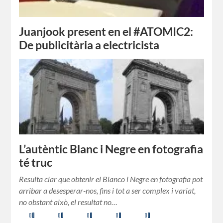
Juanjook present en el #ATOMIC2:
De publicitària a electricista
Segurament t’hagis preguntat si una greu crisi professional
assota el món publicitari. Puc arribar a enfrontar-me als
elements, mitjans, baixes tarifes, clients i noves tendències
en el sector?
Comparteix-ho:
L’autèntic Blanc i Negre en fotografia
Facebook
X
té truc
Resulta clar que obtenir el Blanco i Negre en fotografia pot
Us agrada:
arribar a desesperar-nos, fins i tot a ser complex i variat,
no obstant això, el resultat no…