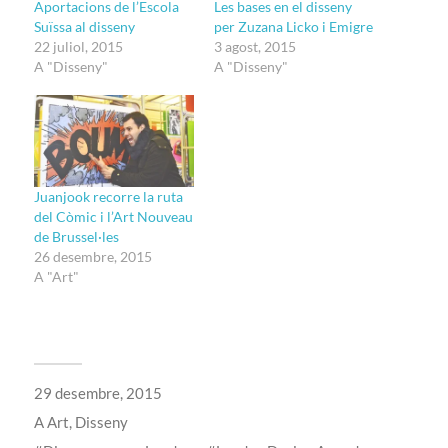
Aportacions de l’Escola
Les bases en el disseny
Suïssa al disseny
per Zuzana Licko i Emigre
22 juliol, 2015
3 agost, 2015
A "Disseny"
A "Disseny"
Juanjook recorre la ruta
del Còmic i l’Art Nouveau
de Brussel·les
26 desembre, 2015
A "Art"
29 desembre, 2015
A
Art
,
Disseny