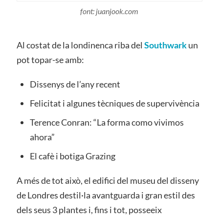
font: juanjook.com
Al costat de la londinenca riba del
Southwark
un
pot topar-se amb:
Dissenys de l’any recent
Felicitat i algunes tècniques de supervivència
Terence Conran: “La forma como vivimos
ahora”
El cafè i botiga Grazing
A més de tot això, el edifici del museu del disseny
de Londres destil·la avantguarda i gran estil des
dels seus 3 plantes i, fins i tot, posseeix