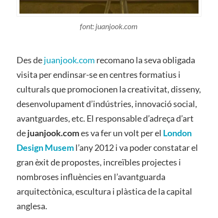
font: juanjook.com
Des de
juanjook.com
recomano la seva obligada
visita per endinsar-se en centres formatius i
culturals que promocionen la creativitat, disseny,
desenvolupament d’indústries, innovació social,
avantguardes, etc. El responsable d’adreça d’art
de
juanjook.com
es va fer un volt per el
London
Design Musem
l’any 2012 i va poder constatar el
gran èxit de propostes, increïbles projectes i
nombroses influències en l’avantguarda
arquitectònica, escultura i plàstica de la capital
anglesa.