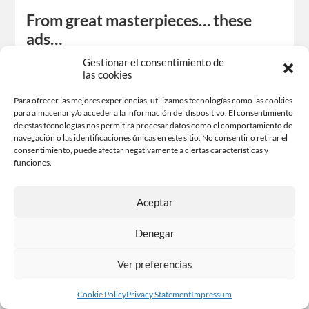
From great masterpieces… these
ads…
We are really aware of the great importance that currently
Gestionar el consentimiento de
las cookies
causes the world of advertising, communication,
semiology, or social media in our culture, as well as art
Para ofrecer las mejores experiencias, utilizamos tecnologías como las cookies
that…
para almacenar y/o acceder a la información del dispositivo. El consentimiento
de estas tecnologías nos permitirá procesar datos como el comportamiento de
Share-it
navegación o las identificaciones únicas en este sitio. No consentir o retirar el
consentimiento, puede afectar negativamente a ciertas características y
Facebook
X
funciones.
Like this:
Aceptar
Denegar
Ver preferencias
Cookie Policy
Privacy Statement
Impressum