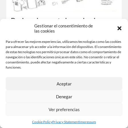
Design a logo as to be as dumb as a
Gestionar el consentimiento de
post
las cookies
In many situations we found examples of corporate visual
Para ofrecer las mejores experiencias, utilizamos tecnologías como las cookies
identity that have raised our interest, surprise, passivity or
para almacenar y/o acceder a la información del dispositivo. El consentimiento
indifference…
de estas tecnologías nos permitirá procesar datos como el comportamiento de
navegación o las identificaciones únicas en este sitio. No consentir o retirar el
Share-it
consentimiento, puede afectar negativamente a ciertas características y
funciones.
Facebook
X
Aceptar
Like this:
Denegar
Ver preferencias
Cookie Policy
Privacy Statement
Impressum