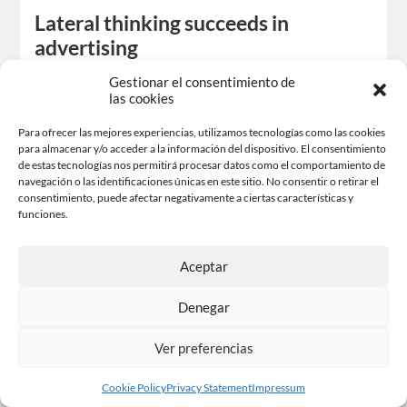
Lateral thinking succeeds in
advertising
At some point we realized from face to face with different
Gestionar el consentimiento de
las cookies
graphic pieces, designs, flyers, promos, billboards or ads
that have made us to reflect and return to…
Para ofrecer las mejores experiencias, utilizamos tecnologías como las cookies
Share-it
para almacenar y/o acceder a la información del dispositivo. El consentimiento
de estas tecnologías nos permitirá procesar datos como el comportamiento de
Facebook
X
navegación o las identificaciones únicas en este sitio. No consentir o retirar el
consentimiento, puede afectar negativamente a ciertas características y
funciones.
Like this:
Aceptar
Denegar
Ver preferencias
Cookie Policy
Privacy Statement
Impressum