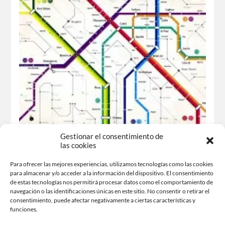
Gestionar el consentimiento de
Punts d’entrada i Ritme en disseny i
las cookies
maquetació
Para ofrecer las mejores experiencias, utilizamos tecnologías como las cookies
Davant d’un disseny, peça creativa, pàgina web o element
para almacenar y/o acceder a la información del dispositivo. El consentimiento
de estas tecnologías nos permitirá procesar datos como el comportamiento de
visual, el nostre camp visual es focalitza, inconscientment,
navegación o las identificaciones únicas en este sitio. No consentir o retirar el
cap a un punt on ressalta la tipografia, el propòsit únic…
consentimiento, puede afectar negativamente a ciertas características y
funciones.
Comparteix-ho: