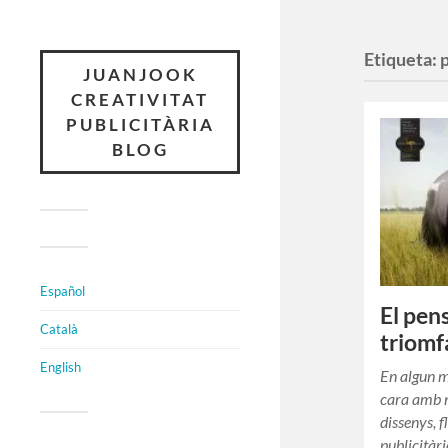
Etiqueta:
JUANJOOK
CREATIVITAT
PUBLICITÀRIA
BLOG
Español
El pen
Català
triomf
English
En algun 
cara amb n
dissenys, 
publicitàri