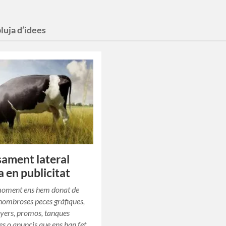
pluja d’idees
sament lateral
a en publicitat
moment ens hem donat de
ombroses peces gràfiques,
flyers, promos, tanques
es o anuncis que ens han fet