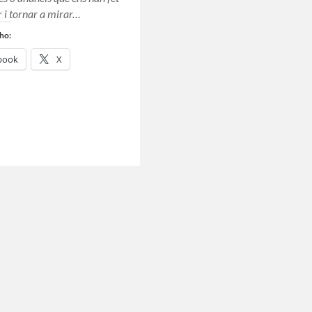
r i tornar a mirar…
ho:
book
X