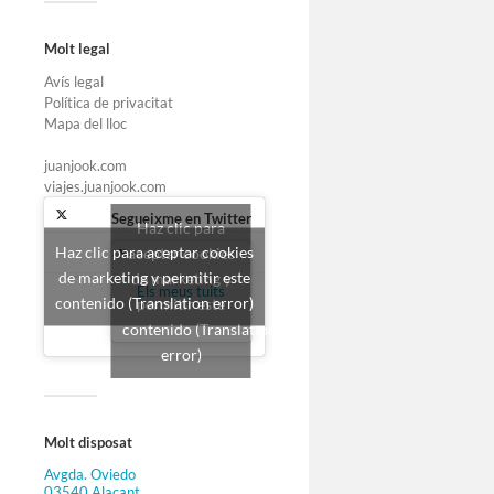
Molt legal
Avís legal
Política de privacitat
Mapa del lloc
juanjook.com
viajes.juanjook.com
Segueixme en Twitter
Haz clic para
Haz clic para aceptar cookies
aceptar cookies
de marketing y permitir este
de marketing y
Els meus tuits
contenido (Translation error)
permitir este
contenido (Translation
error)
Molt disposat
Avgda. Oviedo
03540 Alacant