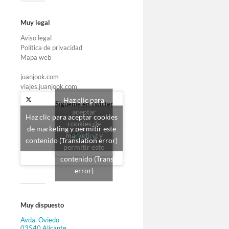
Muy legal
Aviso legal
Política de privacidad
Mapa web
juanjook.com
viajes.juanjook.com
Haz clic para
Sígueme en Twitter
aceptar
Haz clic para aceptar cookies
cookies de
de marketing y permitir este
marketing y
Mis tuits
contenido (Translation error)
permitir este
contenido (Translation
error)
Muy dispuesto
Avda. Oviedo
03540 Alicante