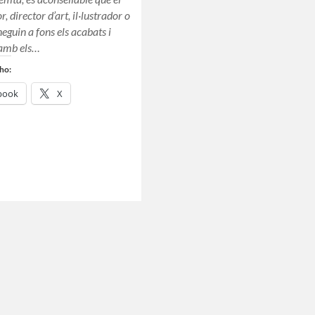
, director d’art, il·lustrador o
eguin a fons els acabats i
 amb els…
ho:
book
X