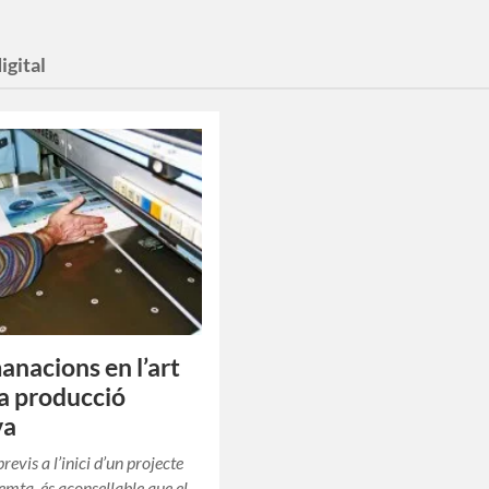
igital
nacions en l’art
 la producció
va
evis a l’inici d’un projecte
emta, és aconsellable que el