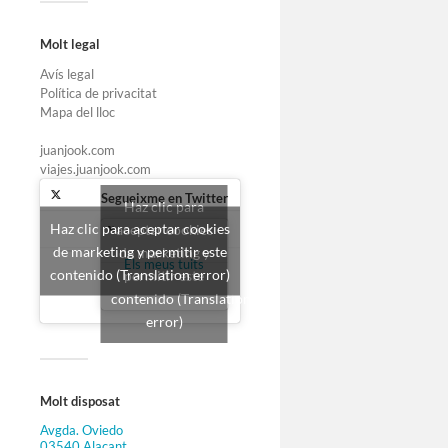
Molt legal
Avís legal
Política de privacitat
Mapa del lloc
juanjook.com
viajes.juanjook.com
Segueixme en Twitter
Haz clic para
Haz clic para aceptar cookies
aceptar cookies
de marketing y permitir este
de marketing y
Els meus tuits
contenido (Translation error)
permitir este
contenido (Translation
error)
Molt disposat
Avgda. Oviedo
03540 Alacant