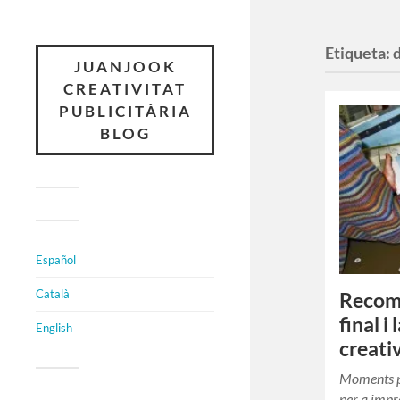
Etiqueta:
d
JUANJOOK
CREATIVITAT
PUBLICITÀRIA
BLOG
Español
Català
Recoma
final i
English
creati
Moments pr
per a impr