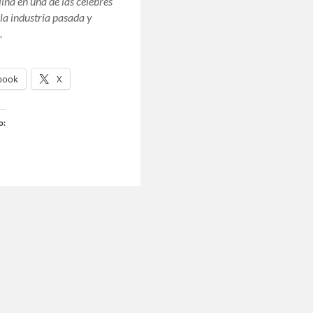
lina en una de las célebres
 la industria pasada y
…
book
X
o: