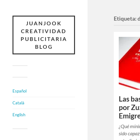
Etiqueta:
JUANJOOK
CREATIVIDAD
PUBLICITARIA
BLOG
Español
Las ba
Català
por Zu
Emigr
English
¿Qué míni
sido capaz