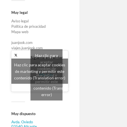
Muy legal
Aviso legal
Política de privacidad
Mapa web
juanjook.com
viajes.juanjook.com
Haz clic para
Sígueme en Twitter
aceptar
Haz clic para aceptar cookies
cookies de
de marketing y permitir este
marketing y
Mis tuits
contenido (Translation error)
permitir este
contenido (Translation
error)
Muy dispuesto
Avda. Oviedo
03540 Alicante