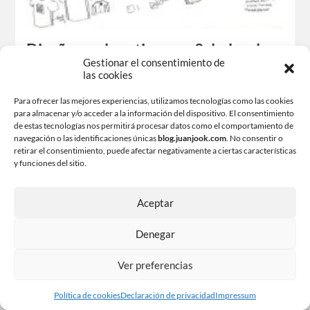
Diseñar un logotipo con 2 dedos de
Gestionar el consentimiento de
frente
las cookies
En diversas situaciones nos hemos encontrado con
Para ofrecer las mejores experiencias, utilizamos tecnologías como las cookies
ejemplos de identidad visual corporativa que han
para almacenar y/o acceder a la información del dispositivo. El consentimiento
suscitado nuestro interés, gran sorpresa, pasividad o
de estas tecnologías nos permitirá procesar datos como el comportamiento de
indiferencia…
navegación o las identificaciones únicas
blog.juanjook.com
. No consentir o
retirar el consentimiento, puede afectar negativamente a ciertas características
Compártelo:
y funciones del sitio.
Facebook
X
Aceptar
Me gusta esto:
Denegar
Ver preferencias
Política de cookies
Declaración de privacidad
Impressum