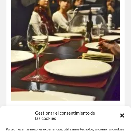
Juanjook presente en el #ATOMIC2:
Gestionar el consentimiento de
De publicitaria a electricista
las cookies
Seguramente te hayas preguntado si una grave crisis
Para ofrecer las mejores experiencias, utilizamos tecnologías como las cookies