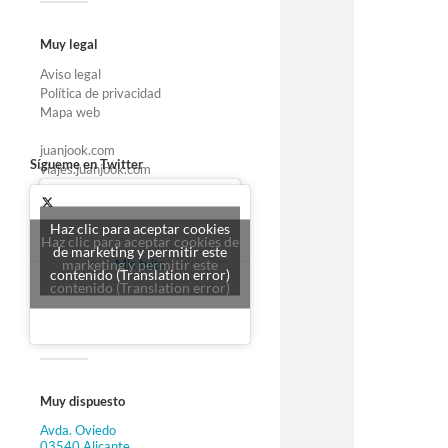
Muy legal
Aviso legal
Política de privacidad
Mapa web
juanjook.com
Sígueme en Twitter
viajes.juanjook.com
Haz clic para aceptar cookies
Haz clic para aceptar cookies de
de marketing y permitir este
marketing y permitir este
Mis tuits
contenido (Translation error)
contenido (Translation error)
Muy dispuesto
Avda. Oviedo
03540 Alicante