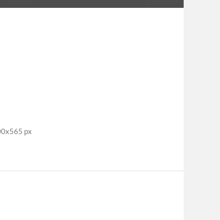
00x565 px
s